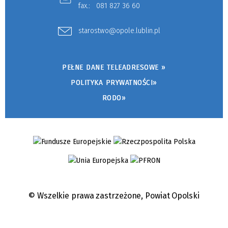
fax.:
081 827 36 60
starostwo@opole.lublin.pl
PEŁNE DANE TELEADRESOWE »
POLITYKA PRYWATNOŚCI»
RODO»
© Wszelkie prawa zastrzeżone,
Powiat Opolski