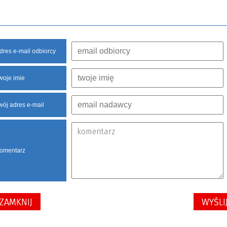
dres e-mail odbiorcy
woje imie
wój adres e-mail
omentarz