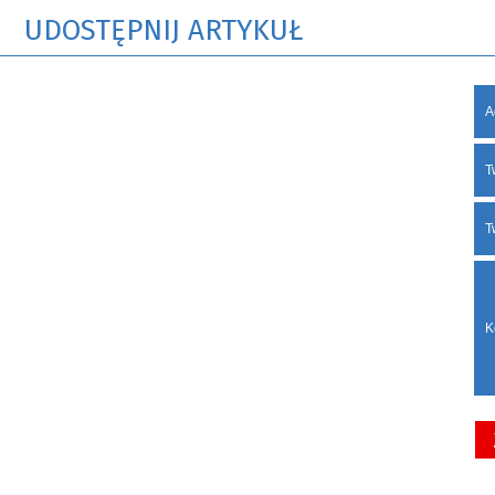
UDOSTĘPNIJ ARTYKUŁ
A
T
T
K