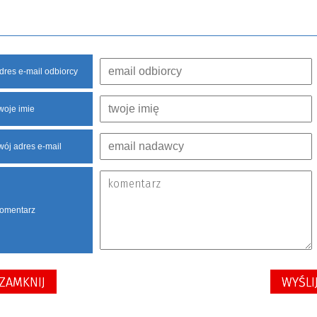
dres e-mail odbiorcy
woje imie
wój adres e-mail
omentarz