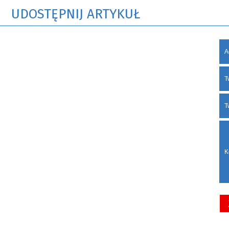
UDOSTĘPNIJ ARTYKUŁ
A
T
T
K