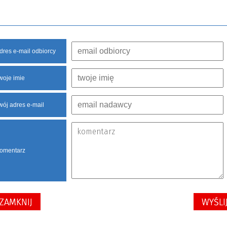
dres e-mail odbiorcy
woje imie
wój adres e-mail
omentarz