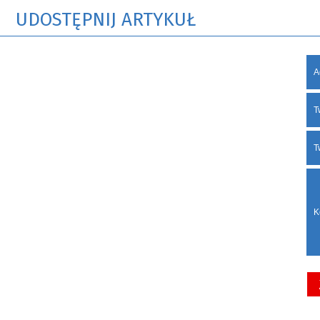
UDOSTĘPNIJ ARTYKUŁ
A
T
T
K