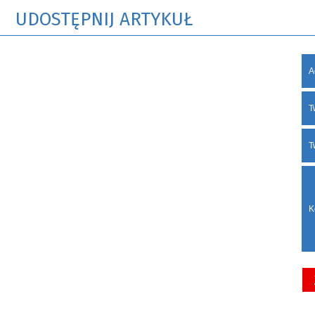
UDOSTĘPNIJ ARTYKUŁ
A
T
T
K