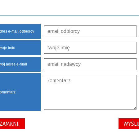
dres e-mail odbiorcy
woje imie
wój adres e-mail
omentarz