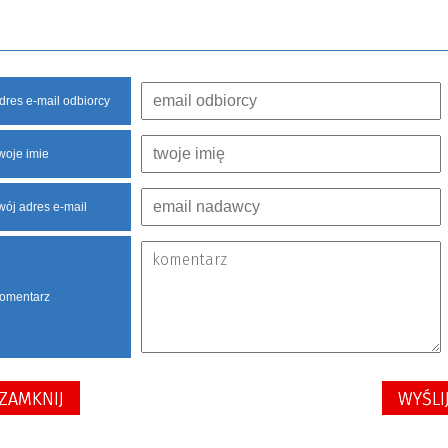
dres e-mail odbiorcy
woje imie
wój adres e-mail
omentarz