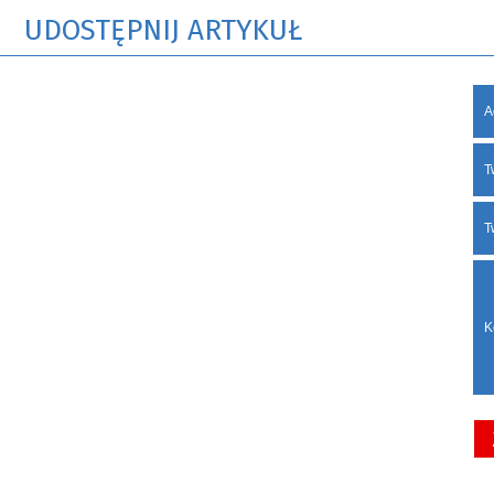
UDOSTĘPNIJ ARTYKUŁ
A
T
T
K