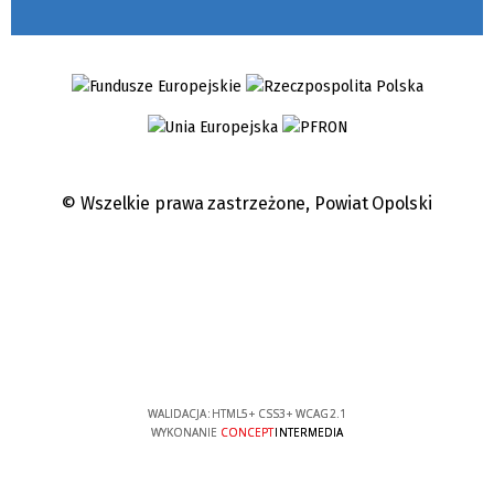
© Wszelkie prawa zastrzeżone,
Powiat Opolski
WALIDACJA:
HTML5
+
CSS3
+
WCAG 2.1
WYKONANIE
CONCEPT
INTERMEDIA