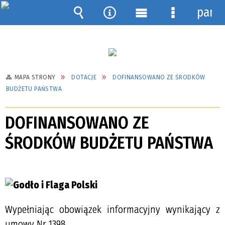
pane
Wyszukiwarka
Narzędzia
Menu
Menu
główne
szczegółow
MAPA STRONY
DOTACJE
DOFINANSOWANO ZE ŚRODKÓW
BUDŻETU PAŃSTWA
DOFINANSOWANO ZE
ŚRODKÓW BUDŻETU PAŃSTWA
Wypełniając obowiązek informacyjny wynikający z
umowy Nr 1398