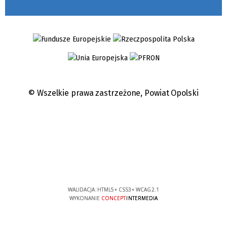
© Wszelkie prawa zastrzeżone,
Powiat Opolski
WALIDACJA:
HTML5
+
CSS3
+
WCAG 2.1
WYKONANIE
CONCEPT
INTERMEDIA