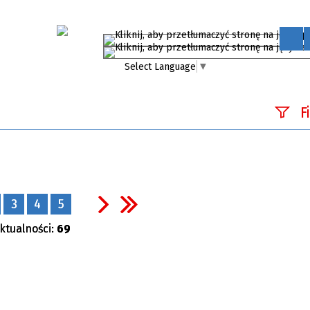
Select Language
▼
F
Szukana 
Data
3
4
5
publikacj
ktualności:
69
Kategori