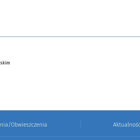
enia/Obwieszczenia
Aktualnośc