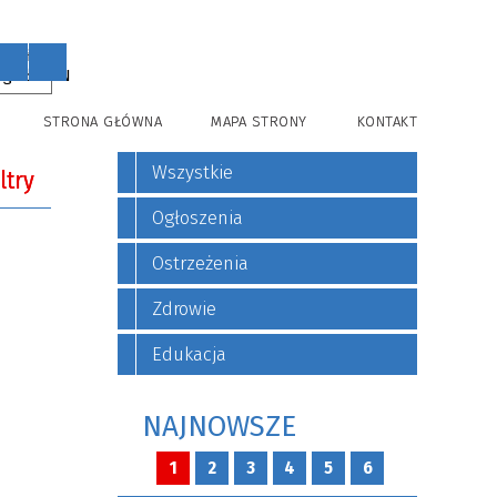
PL
EN
STRONA GŁÓWNA
MAPA STRONY
KONTAKT
Wszystkie
iltry
Ogłoszenia
fraza
Ostrzeżenia
Zdrowie
—
i
Edukacja
a
NAJNOWSZE
1
2
3
4
5
6