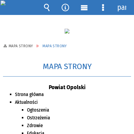
pane
Wyszukiwarka
Narzędzia
Menu
Menu
główne
szczegółow
MAPA STRONY
MAPA STRONY
MAPA STRONY
Powiat Opolski
Strona główna
Aktualności
Ogłoszenia
Ostrzeżenia
Zdrowie
Edukacja