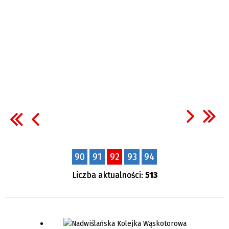
90
91
92
93
94
Liczba aktualności:
513