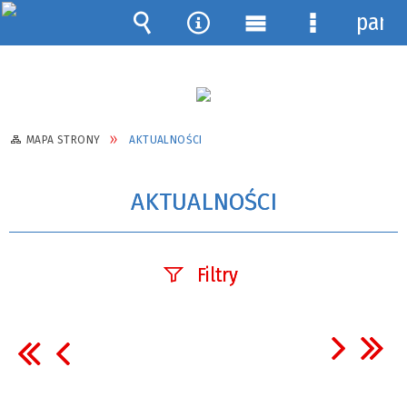
pane
Wyszukiwarka
Narzędzia
Menu
Menu
główne
szczegółow
MAPA STRONY
AKTUALNOŚCI
AKTUALNOŚCI
Filtry
Szukana fraza
Data publikacji