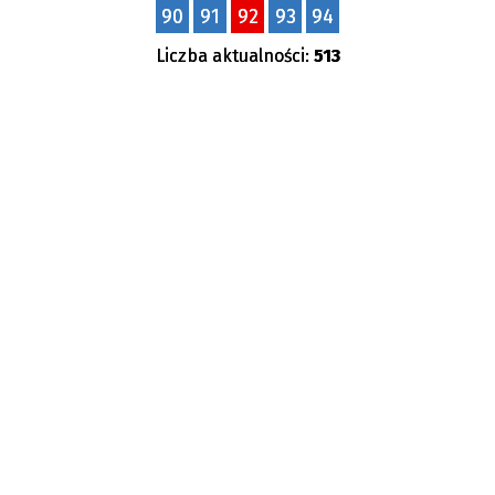
90
91
92
93
94
—
Liczba aktualności:
513
Kategoria