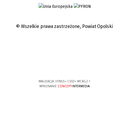
© Wszelkie prawa zastrzeżone,
Powiat Opolski
WALIDACJA:
HTML5
+
CSS3
+
WCAG 2.1
WYKONANIE
CONCEPT
INTERMEDIA