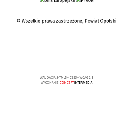
© Wszelkie prawa zastrzeżone,
Powiat Opolski
WALIDACJA:
HTML5
+
CSS3
+
WCAG 2.1
WYKONANIE
CONCEPT
INTERMEDIA