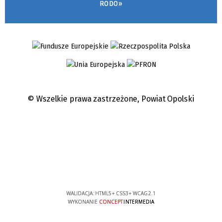
RODO»
© Wszelkie prawa zastrzeżone,
Powiat Opolski
WALIDACJA:
HTML5
+
CSS3
+
WCAG 2.1
WYKONANIE
CONCEPT
INTERMEDIA