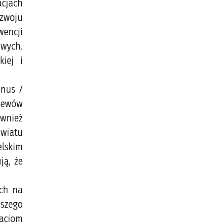
acjach
ozwoju
wencji
owych.
iej i
inus 7
rzewów
ównież
owiatu
elskim
ją, że
ych na
aszego
acjom