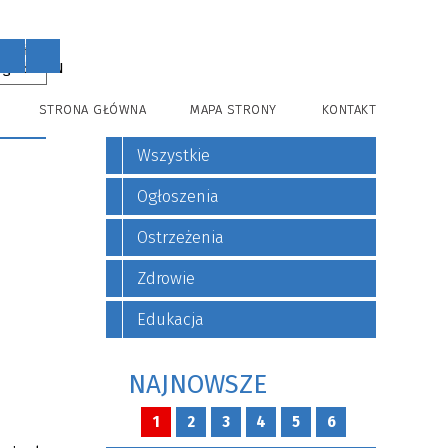
PL
EN
STRONA GŁÓWNA
MAPA STRONY
KONTAKT
Wszystkie
Ogłoszenia
Ostrzeżenia
Zdrowie
Edukacja
NAJNOWSZE
1
2
3
4
5
6