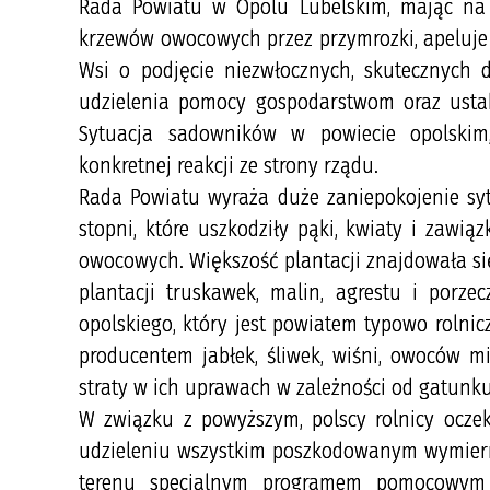
Rada Powiatu w Opolu Lubelskim, mając na 
krzewów owocowych przez przymrozki, apeluje 
Wsi o podjęcie niezwłocznych, skutecznych d
udzielenia pomocy gospodarstwom oraz ustab
Sytuacja sadowników w powiecie opolskim
konkretnej reakcji ze strony rządu.
Rada Powiatu wyraża duże zaniepokojenie s
stopni, które uszkodziły pąki, kwiaty i zaw
owocowych. Większość plantacji znajdowała si
plantacji truskawek, malin, agrestu i porze
opolskiego, który jest powiatem typowo rolni
producentem jabłek, śliwek, wiśni, owoców mi
straty w ich uprawach w zależności od gatunk
W związku z powyższym, polscy rolnicy ocze
udzieleniu wszystkim poszkodowanym wymiernej
terenu specjalnym programem pomocowym 