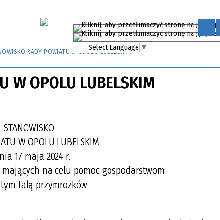
Select Language
▼
NOWISKO RADY POWIATU W OPOLU LUBELSKIM
U W OPOLU LUBELSKIM
STANOWISKO
IATU W OPOLU LUBELSKIM
nia 17 maja 2024 r.
ań mających na celu pomoc gospodarstwom
ętym falą przymrozków