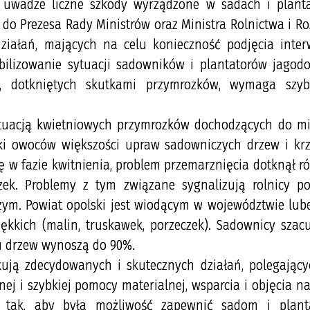
uwadze liczne szkody wyrządzone w sadach i plant
do Prezesa Rady Ministrów oraz Ministra Rolnictwa i R
ziałań, mających na celu konieczność podjęcia inter
ilizowanie sytuacji sadowników i plantatorów jagod
, dotkniętych skutkami przymrozków, wymaga szybk
ytuacją kwietniowych przymrozków dochodzących do m
iązki owoców większości upraw sadowniczych drzew i k
ę w fazie kwitnienia, problem przemarznięcia dotknął r
czek. Problemy z tym związane sygnalizują rolnicy p
czym. Powiat opolski jest wiodącym w województwie lub
ękkich (malin, truskawek, porzeczek). Sadownicy szacu
u drzew wynoszą do 90%.
kują zdecydowanych i skutecznych działań, polegając
 i szybkiej pomocy materialnej, wsparcia i objęcia n
tak, aby była możliwość zapewnić sadom i plant