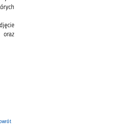
tórych
djęcie
 oraz
owrót