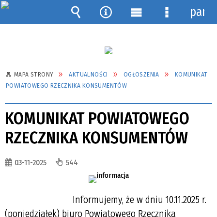
pane
Wyszukiwarka
Narzędzia
Menu
Menu
główne
szczegółow
MAPA STRONY
AKTUALNOŚCI
OGŁOSZENIA
KOMUNIKAT
POWIATOWEGO RZECZNIKA KONSUMENTÓW
KOMUNIKAT POWIATOWEGO
RZECZNIKA KONSUMENTÓW
03-11-2025
544
Informujemy, że w dniu 10.11.2025 r.
(poniedziałek) biuro Powiatowego Rzecznika