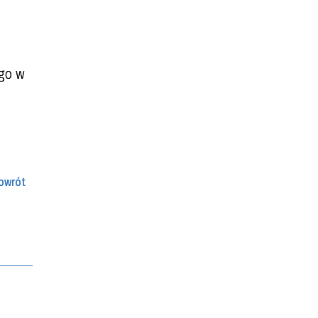
ego w
owrót