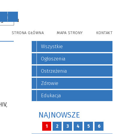
PL
EN
STRONA GŁÓWNA
MAPA STRONY
KONTAKT
Wszystkie
Ogłoszenia
Ostrzeżenia
Zdrowie
Edukacja
IV,
NAJNOWSZE
1
2
3
4
5
6