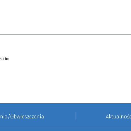
enia/Obwieszczenia
Aktualnośc