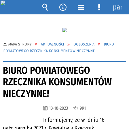
pane
Wyszukiwarka
Narzędzia
Menu
Menu
główne
szczegółow
MAPA STRONY
AKTUALNOŚCI
OGŁOSZENIA
BIURO
POWIATOWEGO RZECZNIKA KONSUMENTÓW NIECZYNNE!
BIURO POWIATOWEGO
RZECZNIKA KONSUMENTÓW
NIECZYNNE!
13-10-2023
991
Informujemy, że w dniu 16
października 2023 r. Powiatowy Rzecznik