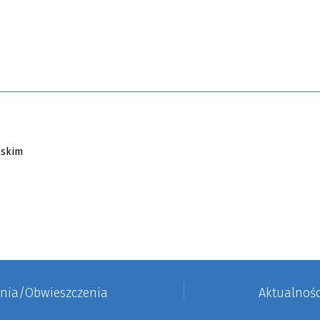
enia/Obwieszczenia
Aktualnośc