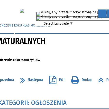
Select Language
▼
OŃCZENIE ROKU KLAS MATURALNYCH
MATURALNYCH
przednia
Następna
Pdf
Drukuj
P
KATEGORII: OGŁOSZENIA