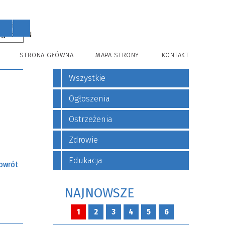
PL
EN
STRONA GŁÓWNA
MAPA STRONY
KONTAKT
Wszystkie
Ogłoszenia
Ostrzeżenia
Zdrowie
Edukacja
owrót
NAJNOWSZE
1
2
3
4
5
6