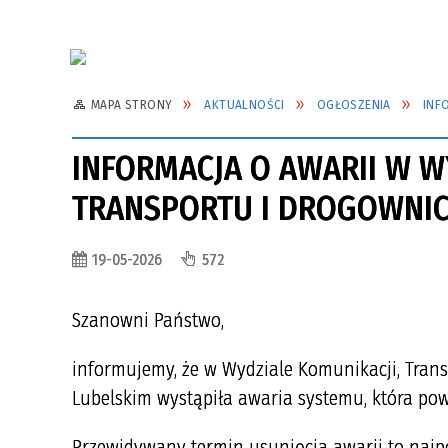
MAPA STRONY
AKTUALNOŚCI
OGŁOSZENIA
INF
INFORMACJA O AWARII W W
TRANSPORTU I DROGOWNI
19-05-2026
572
Szanowni Państwo,
informujemy, że w Wydziale Komunikacji, Tra
Lubelskim wystąpiła awaria systemu, która pow
Przewidywany termin usunięcia awarii to najpó