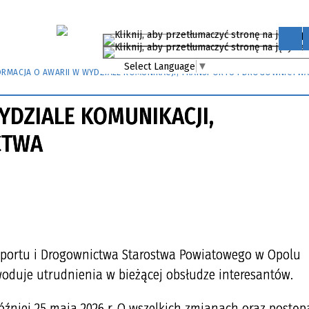
Select Language
▼
ORMACJA O AWARII W WYDZIALE KOMUNIKACJI, TRANSPORTU I DROGOWNICTW
YDZIALE KOMUNIKACJI,
CTWA
nsportu i Drogownictwa Starostwa Powiatowego w Opolu
oduje utrudnienia w bieżącej obsłudze interesantów.
źniej 25 maja 2026 r. O wszelkich zmianach oraz postę