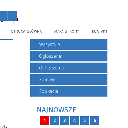
PL
EN
A
STRONA GŁÓWNA
MAPA STRONY
KONTAKT
Wszystkie
Ogłoszenia
Ostrzeżenia
Zdrowie
Edukacja
NAJNOWSZE
1
2
3
4
5
6
pach