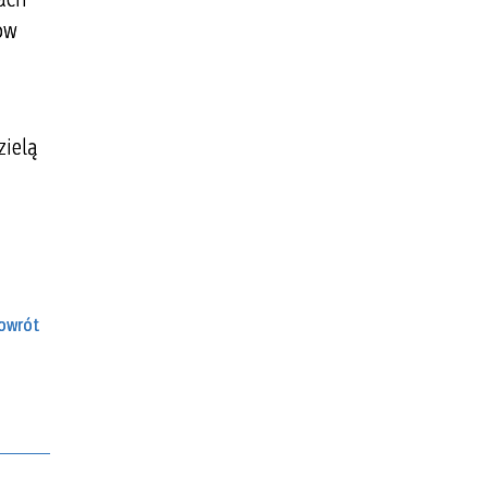
ów
zielą
owrót