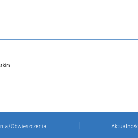
enia/Obwieszczenia
Aktualnośc