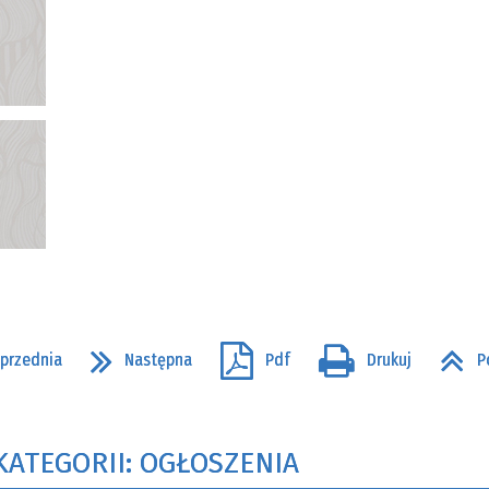
przednia
Następna
Pdf
Drukuj
P
KATEGORII: OGŁOSZENIA