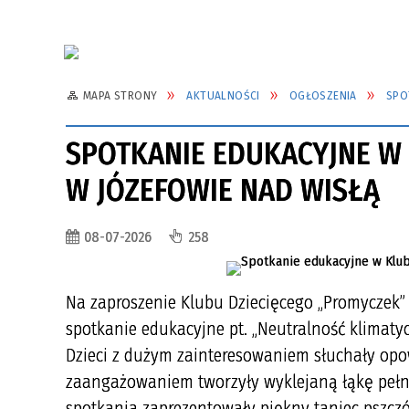
MAPA STRONY
AKTUALNOŚCI
OGŁOSZENIA
SPO
SPOTKANIE EDUKACYJNE W 
W JÓZEFOWIE NAD WISŁĄ
08-07-2026
258
Na zaproszenie Klubu Dziecięcego „Promyczek” w
spotkanie edukacyjne pt. „Neutralność klimatycz
Dzieci z dużym zainteresowaniem słuchały opo
zaangażowaniem tworzyły wyklejaną łąkę pełn
spotkania zaprezentowały piękny taniec pszczó