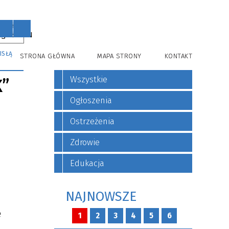
PL
EN
ISŁĄ
STRONA GŁÓWNA
MAPA STRONY
KONTAKT
Wszystkie
K”
Ogłoszenia
Ostrzeżenia
Zdrowie
Edukacja
NAJNOWSZE
e
1
2
3
4
5
6