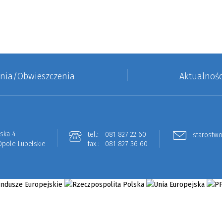
enia/Obwieszczenia
Aktualnośc
lska 4
tel.:
081 827 22 60
starostwo
Opole Lubelskie
fax.:
081 827 36 60