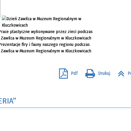
Pdf
Drukuj
P
ERIA”