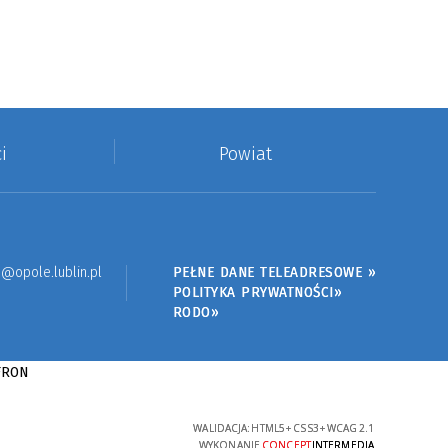
i
Powiat
@opole.lublin.pl
PEŁNE DANE TELEADRESOWE »
POLITYKA PRYWATNOŚCI»
RODO»
WALIDACJA:
HTML5
+
CSS3
+
WCAG 2.1
WYKONANIE
CONCEPT
INTERMEDIA