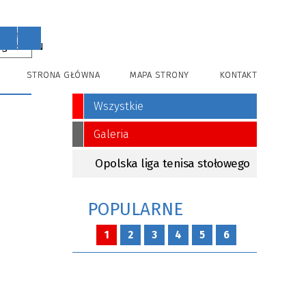
PL
EN
STRONA GŁÓWNA
MAPA STRONY
KONTAKT
Wszystkie
Galeria
Opolska liga tenisa stołowego
POPULARNE
1
2
3
4
5
6