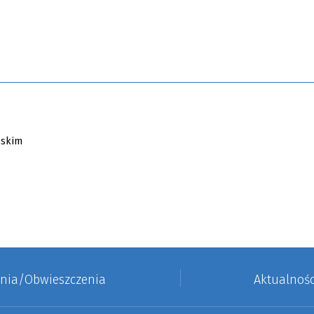
enia/Obwieszczenia
Aktualnośc