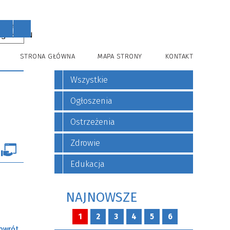
PL
EN
STRONA GŁÓWNA
MAPA STRONY
KONTAKT
Wszystkie
Ogłoszenia
Ostrzeżenia
Zdrowie
Edukacja
NAJNOWSZE
1
2
3
4
5
6
owrót