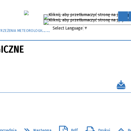
Select Language
▼
RZEŻENIA METEOROLOGICZNE
ICZNE
przednia
Następna
Pdf
Drukuj
P