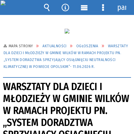
pane
Wyszukiwarka
Narzędzia
Menu
Menu
główne
szczegółow
MAPA STRONY
AKTUALNOŚCI
OGŁOSZENIA
WARSZTATY
DLA DZIECI I MŁODZIEŻY W GMINIE WILKÓW W RAMACH PROJEKTU PN.
„SYSTEM DORADZTWA SPRZYJAJĄCY OSIĄGNIĘCIU NEUTRALNOŚCI
KLIMATYCZNEJ W POWIECIE OPOLSKIM”- 11.06.2026 R.
WARSZTATY DLA DZIECI I
MŁODZIEŻY W GMINIE WILKÓW
W RAMACH PROJEKTU PN.
„SYSTEM DORADZTWA