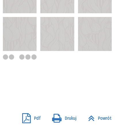
Pdf
Drukuj
Powrót