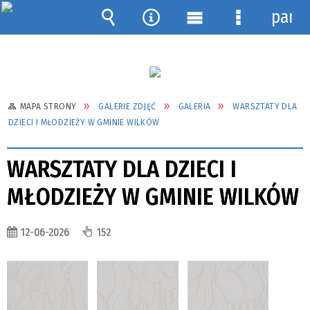
pane
Wyszukiwarka
Narzędzia
Menu
Menu
główne
szczegółow
MAPA STRONY
GALERIE ZDJĘĆ
GALERIA
WARSZTATY DLA
DZIECI I MŁODZIEŻY W GMINIE WILKÓW
WARSZTATY DLA DZIECI I
MŁODZIEŻY W GMINIE WILKÓW
12-06-2026
152