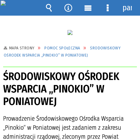
pane
Wyszukiwarka
Narzędzia
Menu
Menu
główne
szczegółow
MAPA STRONY
POMOC SPOŁECZNA
ŚRODOWISKOWY
OŚRODEK WSPARCIA „PINOKIO” W PONIATOWEJ
ŚRODOWISKOWY OŚRODEK
WSPARCIA „PINOKIO” W
PONIATOWEJ
Prowadzenie Środowiskowego Ośrodka Wsparcia
„Pinokio” w Poniatowej jest zadaniem z zakresu
administracji rządowej, zleconym przez Powiat