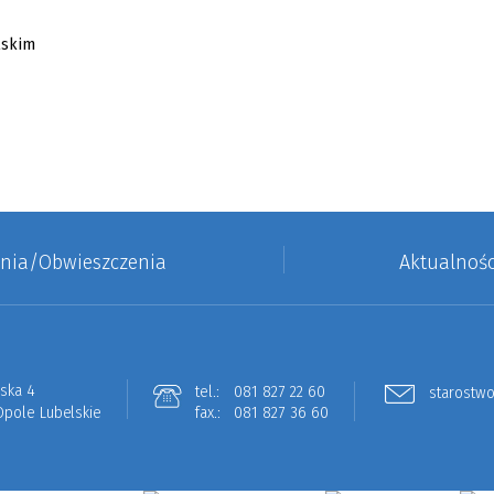
enia/Obwieszczenia
Aktualnośc
lska 4
tel.:
081 827 22 60
starostwo
Opole Lubelskie
fax.:
081 827 36 60