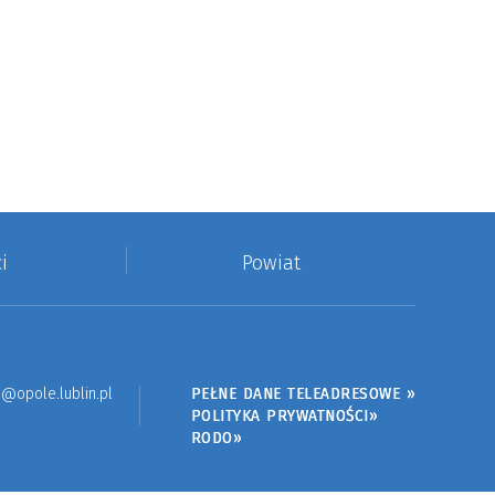
i
Powiat
@opole.lublin.pl
PEŁNE DANE TELEADRESOWE »
POLITYKA PRYWATNOŚCI»
RODO»