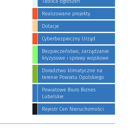
Tablica ogłoszeń
Realizowane projekty
Dotacje
Cyberbezpieczny Urząd
Bezpieczeństwo, zarządzanie
kryzysowe i sprawy wojskowe
Doradztwo klimatyczne na
terenie Powiatu Opolskiego
Powiatowe Biuro Biznes
Lubelskie
Rejestr Cen Nieruchomości