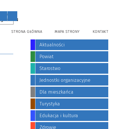
PL
EN
STRONA GŁÓWNA
MAPA STRONY
KONTAKT
Aktualności
Powiat
Starostwo
Jednostki organizacyjne
Dla mieszkańca
Turystyka
Edukacja i kultura
Zdrowie