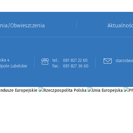
enia/Obwieszczenia
Aktualnośc
lska 4
tel.:
081 827 22 60
starostwo
Opole Lubelskie
fax.:
081 827 36 60