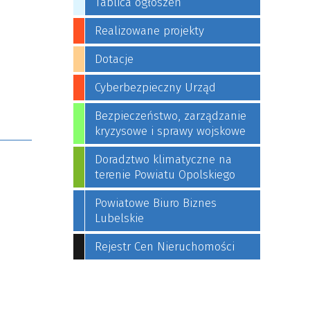
Tablica ogłoszeń
Realizowane projekty
Dotacje
Cyberbezpieczny Urząd
Bezpieczeństwo, zarządzanie
kryzysowe i sprawy wojskowe
Doradztwo klimatyczne na
terenie Powiatu Opolskiego
Powiatowe Biuro Biznes
Lubelskie
Rejestr Cen Nieruchomości