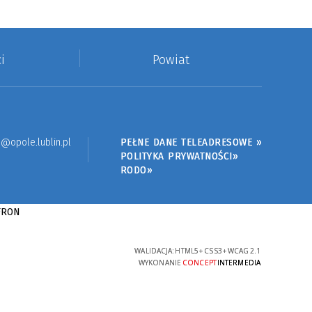
i
Powiat
@opole.lublin.pl
PEŁNE DANE TELEADRESOWE »
POLITYKA PRYWATNOŚCI»
RODO»
WALIDACJA:
HTML5
+
CSS3
+
WCAG 2.1
WYKONANIE
CONCEPT
INTERMEDIA