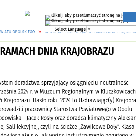
Select Language
▼
OWIATU OPOLSKIEGO
SPOTKANIE EDUKACYJNE W RAMACH DNIA KRAJOBRA
 RAMACH DNIA KRAJOBRAZU
ystem doradztwa sprzyjający osiągnięciu neutralności
rześnia 2024 r. w Muzeum Regionalnym w Kluczkowicach
 Krajobrazu. Hasło roku 2024 to Uzdrawiając(y) Krajobra
prowadzili pracownicy Starostwa Powiatowego w Opolu
rodowiska - Jacek Rosły oraz doradca klimatyczny Aleksa
j Sali lekcyjnej, czyli na ścieżce „Zawilcowe Doły”. Klasa
dowiedziała się, jak ważne jest utrzymanie bogatego w