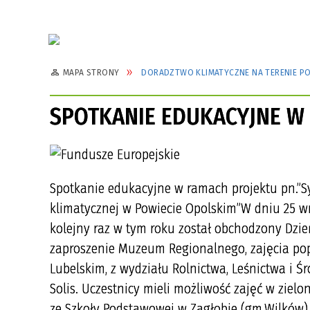
MAPA STRONY
DORADZTWO KLIMATYCZNE NA TERENIE P
SPOTKANIE EDUKACYJNE W
Spotkanie edukacyjne w ramach projektu pn.”S
klimatycznej w Powiecie Opolskim”W dniu 25 w
kolejny raz w tym roku został obchodzony Dzień
zaproszenie Muzeum Regionalnego, zajęcia po
Lubelskim, z wydziału Rolnictwa, Leśnictwa i Ś
Solis. Uczestnicy mieli możliwość zajęć w zielone
ze Szkoły Podstawowej w Zagłobie (gm.Wilków) 