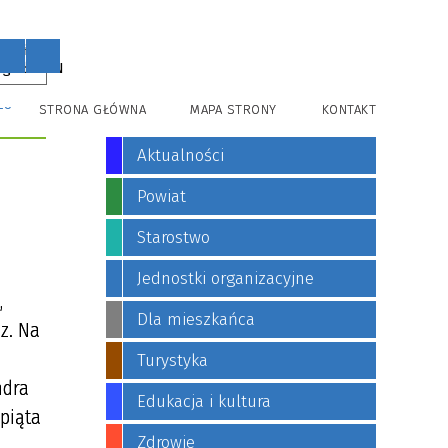
PL
EN
ZU
STRONA GŁÓWNA
MAPA STRONY
KONTAKT
Aktualności
Powiat
Starostwo
Jednostki organizacyjne
,
Dla mieszkańca
z. Na
Turystyka
ndra
Edukacja i kultura
 piąta
Zdrowie