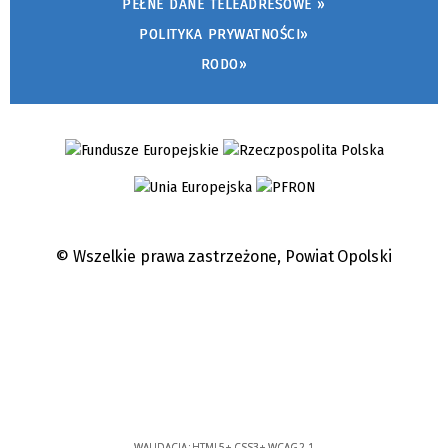
PEŁNE DANE TELEADRESOWE »
POLITYKA PRYWATNOŚCI»
RODO»
© Wszelkie prawa zastrzeżone,
Powiat Opolski
WALIDACJA:
HTML5
+
CSS3
+
WCAG 2.1