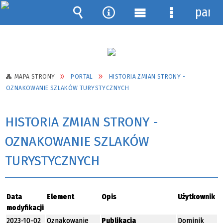
pane
Wyszukiwarka
Narzędzia
Menu
Menu
główne
szczegółow
MAPA STRONY
PORTAL
HISTORIA ZMIAN STRONY -
OZNAKOWANIE SZLAKÓW TURYSTYCZNYCH
HISTORIA ZMIAN STRONY -
OZNAKOWANIE SZLAKÓW
TURYSTYCZNYCH
Data
Element
Opis
Użytkownik
modyfikacji
2023-10-02
Oznakowanie
Publikacja
Dominik