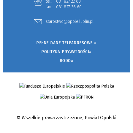
tel.:
081 827 22 60
fax.:
081 827 36 60
starostwo@opole.lublin.pl
PEŁNE DANE TELEADRESOWE »
POLITYKA PRYWATNOŚCI»
RODO»
© Wszelkie prawa zastrzeżone,
Powiat Opolski