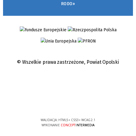
RODO»
© Wszelkie prawa zastrzeżone,
Powiat Opolski
WALIDACJA:
HTML5
+
CSS3
+
WCAG 2.1
WYKONANIE
CONCEPT
INTERMEDIA