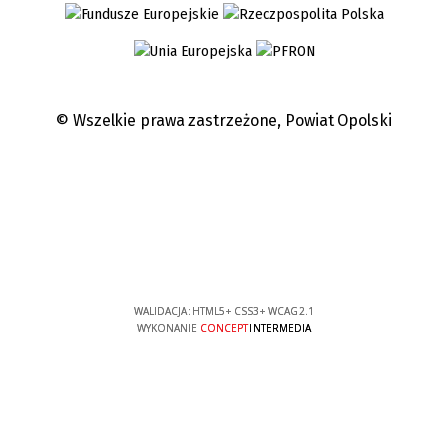
© Wszelkie prawa zastrzeżone,
Powiat Opolski
WALIDACJA:
HTML5
+
CSS3
+
WCAG 2.1
WYKONANIE
CONCEPT
INTERMEDIA