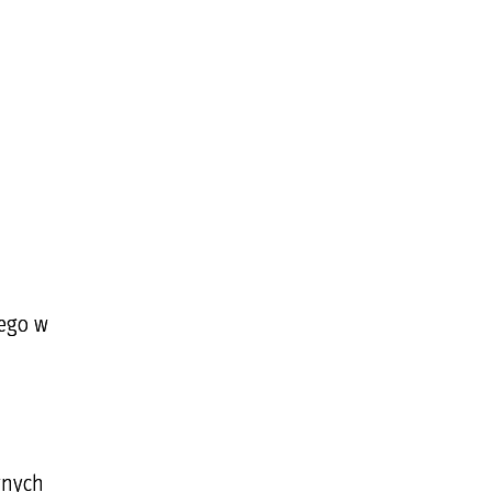
ego w
wnych