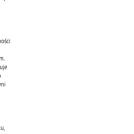
ości
m.
uje
o
wni
u,