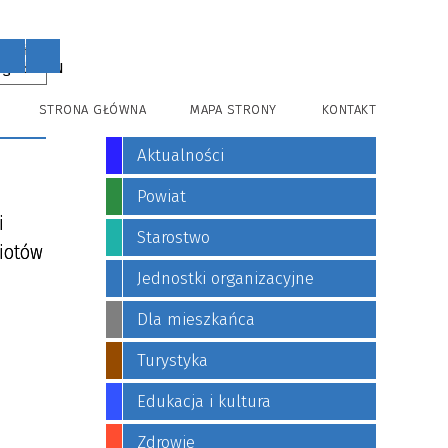
PL
EN
STRONA GŁÓWNA
MAPA STRONY
KONTAKT
Aktualności
Powiat
i
Starostwo
miotów
Jednostki organizacyjne
Dla mieszkańca
Turystyka
Edukacja i kultura
Zdrowie