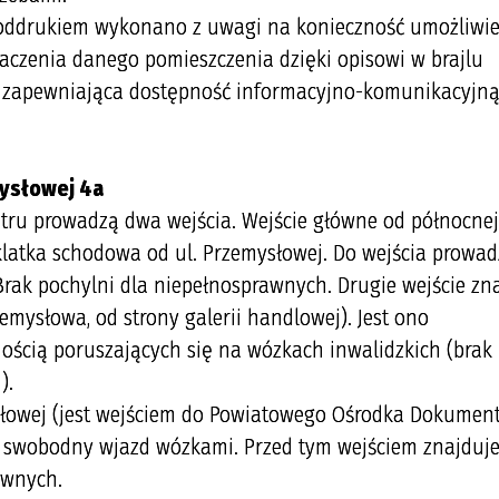
m poddrukiem wykonano z uwagi na konieczność umożliwi
czenia danego pomieszczenia dzięki opisowi w brajlu
a zapewniająca dostępność informacyjno-komunikacyjn
mysłowej 4a
stru prowadzą dwa wejścia. Wejście główne od północnej
klatka schodowa od ul. Przemysłowej. Do wejścia prowa
Brak pochylni dla niepełnosprawnych. Drugie wejście zn
emysłowa, od strony galerii handlowej). Jest ono
ością poruszających się na wózkach inwalidzkich (brak
i).
słowej (jest wejściem do Powiatowego Ośrodka Dokument
a swobodny wjazd wózkami. Przed tym wejściem znajduje
awnych.