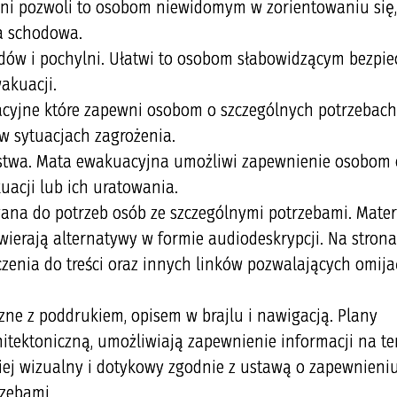
ni pozwoli to osobom niewidomym w zorientowaniu się,
ka schodowa.
ów i pochylni. Ułatwi to osobom słabowidzącym bezpie
akuacji.
cyjne które zapewni osobom o szczególnych potrzebach
w sytuacjach zagrożenia.
stwa. Mata ewakuacyjna umożliwi zapewnienie osobom 
acji lub ich uratowania.
ana do potrzeb osób ze szczególnymi potrzebami. Mater
ierają alternatywy w formie audiodeskrypcji. Na stron
czenia do treści oraz innych linków pozwalających omija
ne z poddrukiem, opisem w brajlu i nawigacją. Plany
hitektoniczną, umożliwiają zapewnienie informacji na t
ej wizualny i dotykowy zgodnie z ustawą o zapewnieni
zebami.