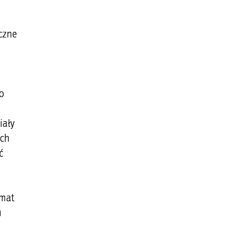
czne
o
iały
ach
ć
emat
u