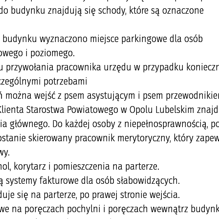
 do budynku znajdują się schody, które są oznaczone
 budynku wyznaczono miejsce parkingowe dla osób
owego i poziomego.
przywołania pracownika urzędu w przypadku konieczn
czególnymi potrzebami
ń można wejść z psem asystującym i psem przewodnikie
lienta Starostwa Powiatowego w Opolu Lubelskim znajd
ścia głównego. Do każdej osoby z niepełnosprawnością, p
zostanie skierowany pracownik merytoryczny, który zape
wy.
ol, korytarz i pomieszczenia na parterze.
ą systemy fakturowe dla osób słabowidzących.
je się na parterze, po prawej stronie wejścia.
e na poręczach pochylni i poręczach wewnątrz budynk