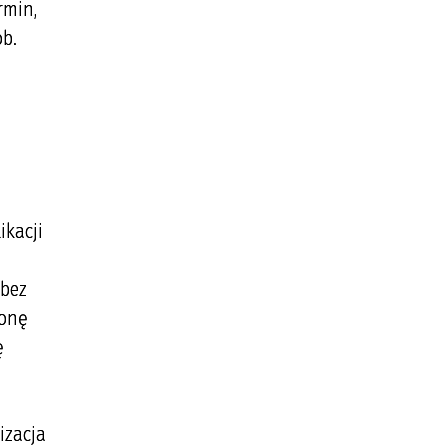
rmin,
ób.
ikacji
 bez
ronę
ę
izacja