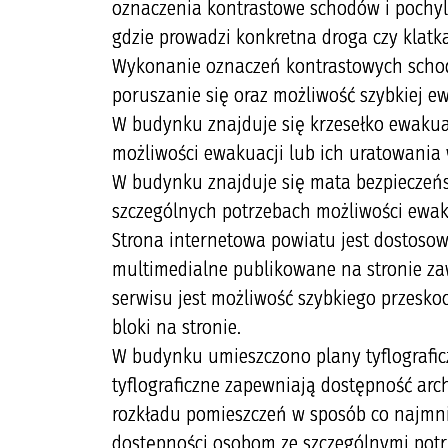
oznaczenia kontrastowe schodów i pochyl
gdzie prowadzi konkretna droga czy klat
Wykonanie oznaczeń kontrastowych schod
poruszanie się oraz możliwość szybkiej ew
W budynku znajduje się krzesełko ewakua
możliwości ewakuacji lub ich uratowania 
W budynku znajduje się mata bezpieczeń
szczególnych potrzebach możliwości ewaku
Strona internetowa powiatu jest dostosow
multimedialne publikowane na stronie zaw
serwisu jest możliwość szybkiego przesko
bloki na stronie.
W budynku umieszczono plany tyflograficz
tyflograficzne zapewniają dostępność arc
rozkładu pomieszczeń w sposób co najmni
dostępności osobom ze szczególnymi potr