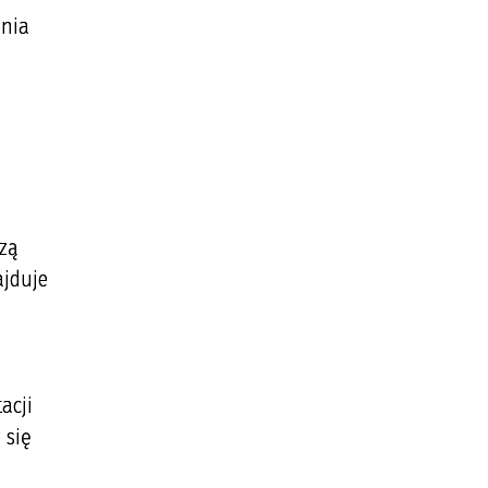
enia
ą
dzą
ajduje
acji
 się