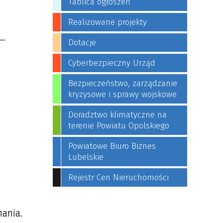
Tablica ogłoszeń
Realizowane projekty
 —
Dotacje
Cyberbezpieczny Urząd
Bezpieczeństwo, zarządzanie
kryzysowe i sprawy wojskowe
Doradztwo klimatyczne na
terenie Powiatu Opolskiego
Powiatowe Biuro Biznes
Lubelskie
Rejestr Cen Nieruchomości
mania.