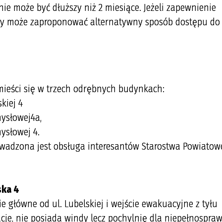
ie może być dłuższy niż 2 miesiące. Jeżeli zapewnienie
zny może zaproponować alternatywny sposób dostępu do
ieści się w trzech odrębnych budynkach:
kiej 4
mysłowej4a,
ysłowej 4.
adzona jest obsługa interesantów Starostwa Powiatow
ska 4
 główne od ul. Lubelskiej i wejście ewakuacyjne z tyłu
je, nie posiada windy lecz pochylnię dla niepełnospra